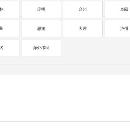
林
昆明
台州
阜阳
州
恩施
大理
泸州
名
海外移民