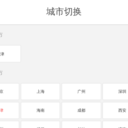
城市切换
市
天津
市
京
上海
广州
深圳
津
海南
成都
西安