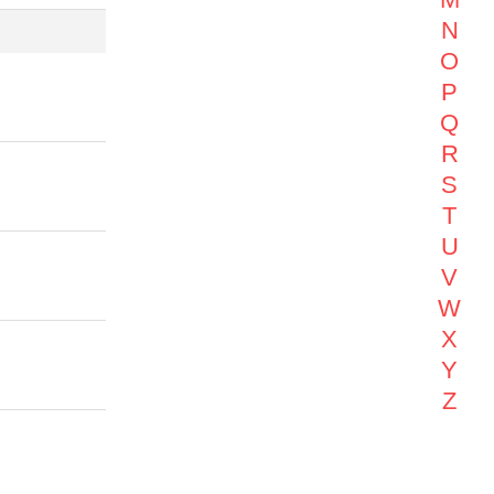
N
O
P
Q
R
S
T
U
V
W
X
Y
Z