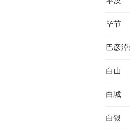
本溪
毕节
巴彦淖
白山
白城
白银