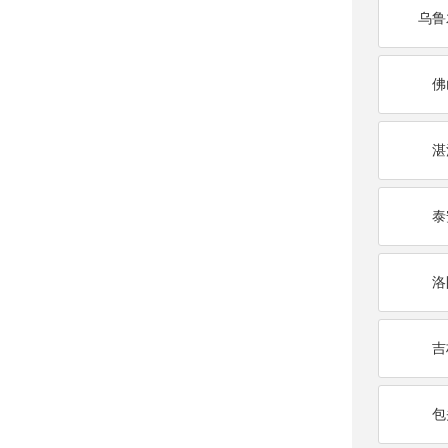
乌鲁
佛
湛
泰
洛
吉
包