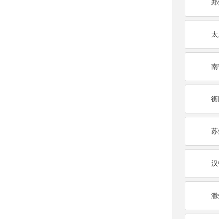
郑
太
南
衡
苏
汉
滁