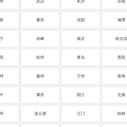
州
武汉
长沙
济南
原
重庆
沈阳
湘潭
宁
赤峰
南京
哈尔
阳
杭州
青岛
贵阳
州
扬州
兰州
珠海
中
肇庆
阳江
北海
州
连云港
江门
桂林