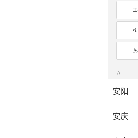
玉
柳
茂
A
安阳
安庆