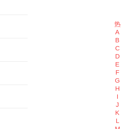
热
A
B
C
D
E
F
G
H
I
J
K
L
M