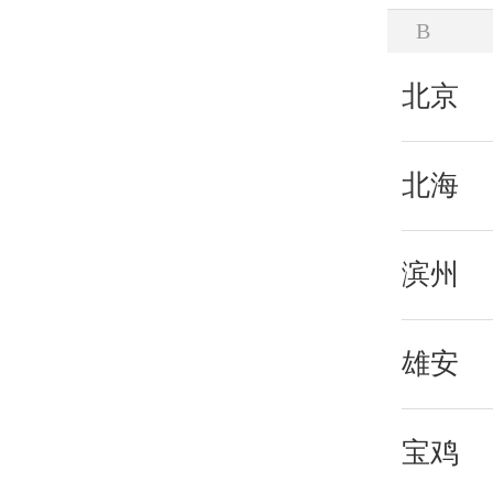
B
北京
北海
滨州
雄安
宝鸡