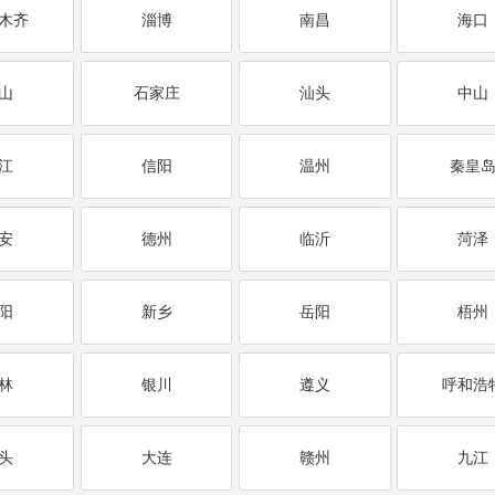
木齐
淄博
南昌
海口
山
石家庄
汕头
中山
江
信阳
温州
秦皇
安
德州
临沂
菏泽
阳
新乡
岳阳
梧州
林
银川
遵义
呼和浩
头
大连
赣州
九江