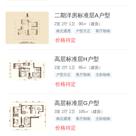
二期洋房标准层A户型
2室 2厅 1卫 90㎡（建面）
南北通透
户型方正
客厅朝南
价格待定
高层标准层H户型
2室 2厅 1卫 85㎡（建面）
户型方正
客厅朝南
主卧朝南
价格待定
高层标准层G户型
3室 2厅 2卫 105㎡（建面）
南北通透
客厅朝南
主卧朝南
价格待定