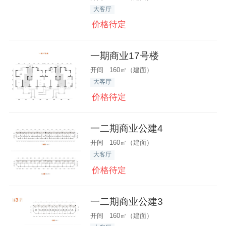
大客厅
价格待定
一期商业17号楼
开间 160㎡（建面）
大客厅
价格待定
一二期商业公建4
开间 160㎡（建面）
大客厅
价格待定
一二期商业公建3
开间 160㎡（建面）