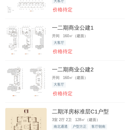
大客厅
价格待定
一二期商业公建1
开间 160㎡（建面）
大客厅
价格待定
一二期商业公建2
开间 160㎡（建面）
大客厅
价格待定
二期洋房标准层C1户型
3室 2厅 2卫 128㎡（建面）
南北通透
户型方正
客厅朝南