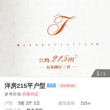
1
/
1
洋房215平户型
在售
变价通知我
参考价格
价格待定
户型
5室 2厅 3卫
建筑面积
215㎡