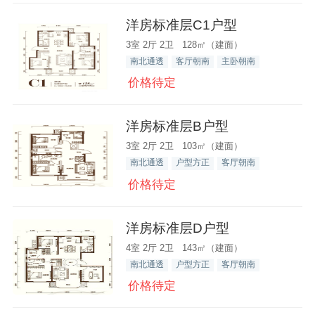
洋房标准层C1户型
3室 2厅 2卫 128㎡（建面）
南北通透
客厅朝南
主卧朝南
价格待定
洋房标准层B户型
3室 2厅 2卫 103㎡（建面）
南北通透
户型方正
客厅朝南
价格待定
洋房标准层D户型
4室 2厅 2卫 143㎡（建面）
南北通透
户型方正
客厅朝南
价格待定