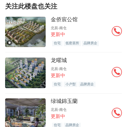
关注此楼盘也关注
金侨宸公馆
北辰-南仓
更新中
住宅
低密居所
品牌房企
龙曜城
北辰-南仓
更新中
住宅
小户型
品牌房企
绿城錦玉蘭
北辰-南仓
更新中
住宅
品牌房企