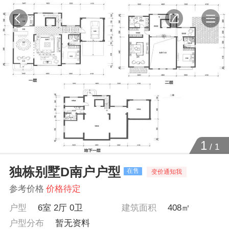
1
/
1
独栋别墅D南户户型
在售
变价通知我
参考价格
价格待定
户型
6室 2厅 0卫
建筑面积
408㎡
户型分布
暂无资料