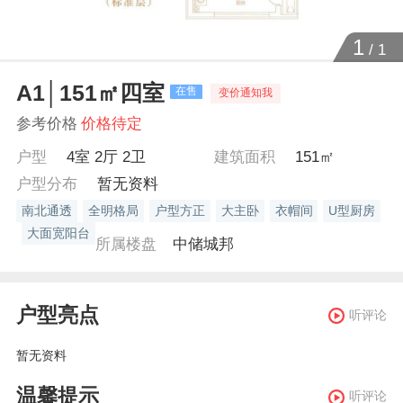
1
/
1
A1│151㎡四室
在售
变价通知我
参考价格
价格待定
户型
4室 2厅 2卫
建筑面积
151㎡
户型分布
暂无资料
南北通透
全明格局
户型方正
大主卧
衣帽间
U型厨房
大面宽阳台
所属楼盘
中储城邦
户型亮点
听评论
暂无资料
温馨提示
听评论