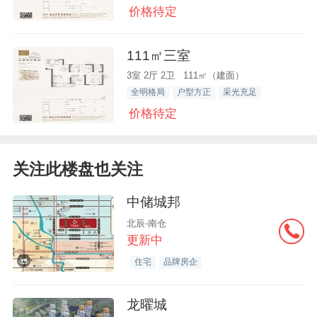
价格待定
111㎡三室
3室 2厅 2卫 111㎡（建面）
全明格局
户型方正
采光充足
价格待定
关注此楼盘也关注
中储城邦
北辰-南仓
更新中
住宅
品牌房企
龙曜城