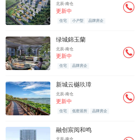
北辰-南仓
更新中
住宅
小户型
品牌房企
绿城錦玉蘭
北辰-南仓
更新中
住宅
品牌房企
新城云樾玖璋
北辰-南仓
更新中
住宅
低密居所
品牌房企
融创宸阅和鸣
北辰-南仓