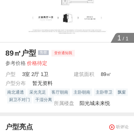
1
/
1
89㎡户型
售罄
变价通知我
参考价格
价格待定
户型
3室 2厅 1卫
建筑面积
89㎡
户型分布
暂无资料
南北通透
采光充足
客厅朝南
主卧朝南
主卧带卫
飘窗
厨卫不对门
干湿分离
所属楼盘
阳光城未来悦
户型亮点
听评论