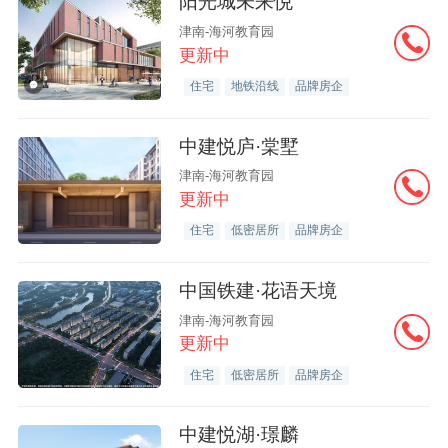
阳光城未来悦
津南-海河教育园
更新中
住宅
地铁沿线
品牌房企
中建悦庐·棠墅
津南-海河教育园
更新中
住宅
低密居所
品牌房企
中国铁建·花语天境
津南-海河教育园
更新中
住宅
低密居所
品牌房企
中建悦湖·璟麟