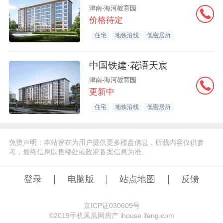
津南-海河教育园
价格待定
住宅
地铁沿线
低密居所
中国铁建·花语天宸
津南-海河教育园
更新中
住宅
地铁沿线
低密居所
免责声明：本站旨在为用户提供更多楼盘信息，所载内容仅供参
考，最终信息以售楼处或政府备案信息为准。
登录
电脑版
站点地图
反馈
京ICP证030609号
©️2019手机凤凰网房产 ihouse.ifeng.com