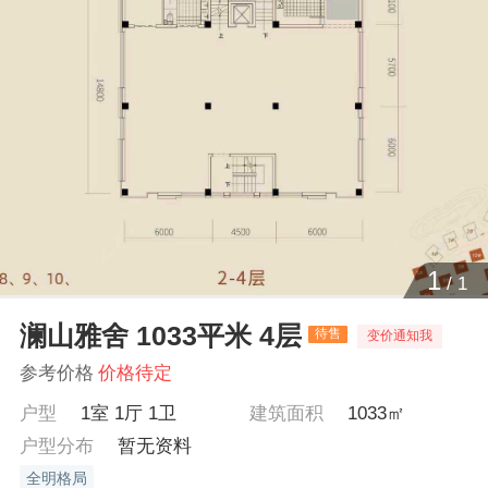
1
/
1
澜山雅舍 1033平米 4层
待售
变价通知我
参考价格
价格待定
户型
1室 1厅 1卫
建筑面积
1033㎡
户型分布
暂无资料
全明格局