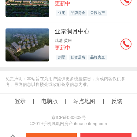
更新中
住宅
品牌房企
公园地产
亚泰澜月中心
武清-黄庄
更新中
别墅
低密居所
品牌房企
免责声明：本站旨在为用户提供更多楼盘信息，所载内容仅供参
考，最终信息以售楼处或政府备案信息为准。
登录
电脑版
站点地图
反馈
京ICP证030609号
©️2019手机凤凰网房产 ihouse.ifeng.com