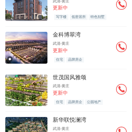
武清-黄庄
更新中
写字楼
低密居所
特色别墅
金科博翠湾
武清-黄庄
更新中
住宅
品牌房企
世茂国风雅颂
武清-黄庄
更新中
住宅
品牌房企
公园地产
新华联悦澜湾
武清-黄庄