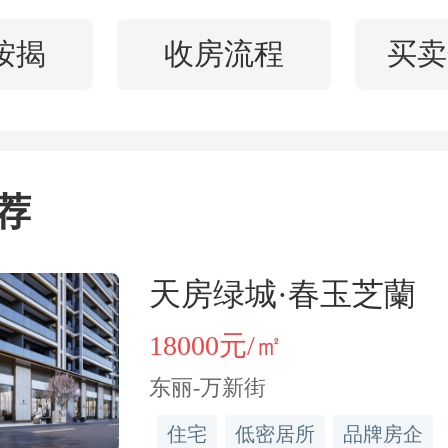
能需要维修，特别是厨房
按揭
收房流程
买卖
前的建筑材料和建筑工艺
能会存在安全隐患。
荐
房龄计算
天房绿城·春玉芝蘭
的房龄是根据开发商拿地
18000元/㎡
不是房产证办理的时间。
东丽-万新街
楚的话，举个例子：比如开
住宅
低密居所
品牌房企