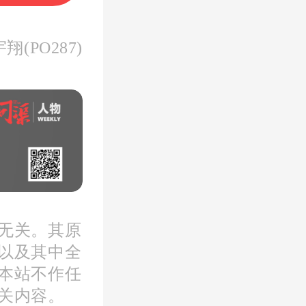
(PO287)
请银行贷
款的房龄
0年的二
无关。其原
以及其中全
要求房龄
本站不作任
大部分银
关内容。