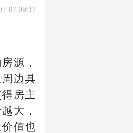
01-07 09:17
的房源，
屋周边具
使得房主
龄越大，
屋价值也