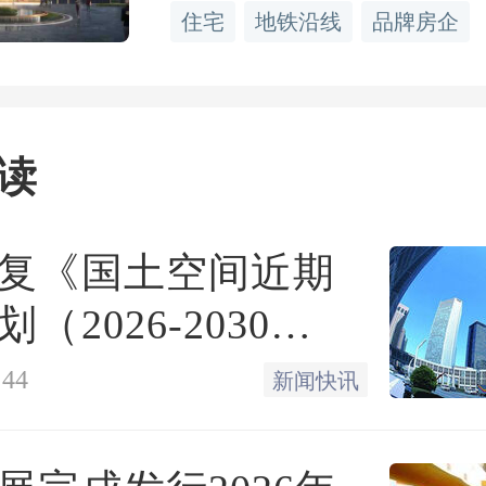
和变化。现在回头看5年前
住宅
地铁沿线
品牌房企
不会有太明显的差别，但是
是10年前的房子，就会有
读
，而且“旧”的感觉会特别突
复《国土空间近期
买二手房，最好避免购买房
（2026-2030
的旧房子。因为这样的房子再
:44
新闻快讯
龄就接近20年了，到时想