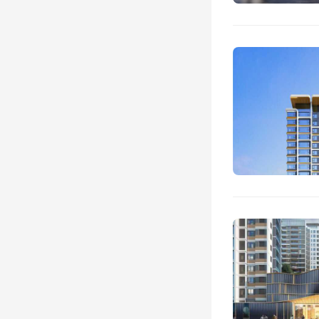
010
在20
的房龄
九年的
这两个
房地产
是户型