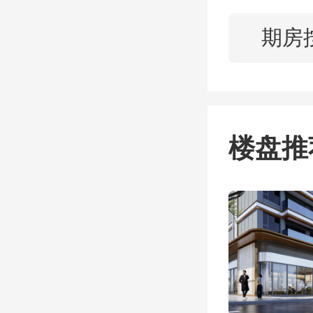
坏，可
期房
而且以
后，可
楼盘推
二手房
二手房
的，并
还不清