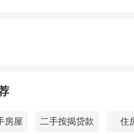
的门槛是房龄在20年以内，
米以上。对于优质学区房可
5年以内。一般的，二手房
龄相加不得大于30年。
荐
存在安全隐患
建造的越久，都会有一定程
手房屋
二手按揭贷款
住