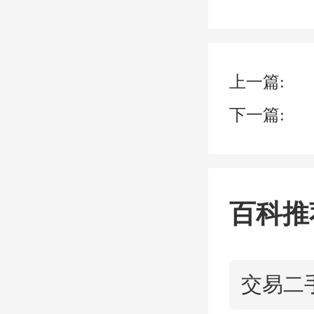
行贷款
0平方
上一篇:
宽到2
下一篇:
限和房
百科推
4、或
房子
交易二