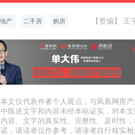
本将增高。
【责编】 王宇翔
地产
二手房
购房
款难
的二手房还将面临难以申
险。目前银行对二手房贷
严格，一般情况下，超过2
：本文仅代表作者个人观点，与凤凰网房产
文中陈述文字和内容未经本站证实，对本文
本不放贷。个别银行甚至
分内容、文字的真实性、完整性、及时性，
年以内的二手房才可贷款。
承诺，请读者仅作参考，请读者自行核实相