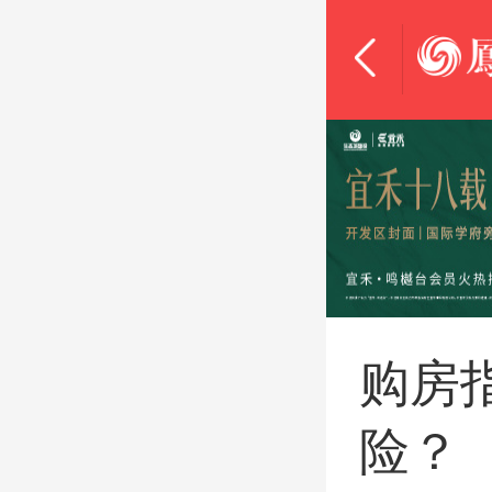
购房
险？