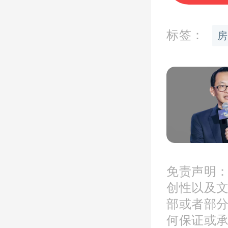
购房成
标签：
房
3、贷
房龄大
款的风
要求很
免责声明
创性以及
手房基
部或者部
在15
何保证或