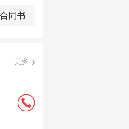
厕所等。
合同书
都较为落
更多
时间计算
如果大家
发商在2