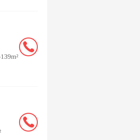
房产证是
年，真实
，也就是
39m²
15年，
段。无论
会有较大
²