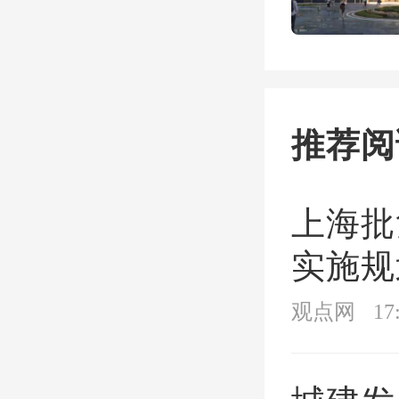
的发展
或许还
的或者
推荐阅
的感觉
上海批
所以购
实施规划
年以上
年）》
观点网
17
年，房