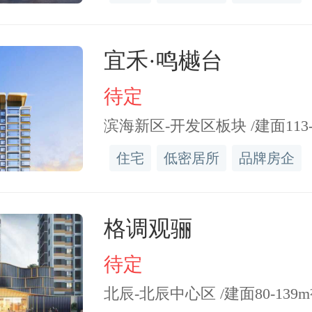
年拿了地修建房屋，但房屋的
宜禾·鸣樾台
15年才下发的，今年是2019
待定
应该是2019年减去2010年
滨海新区-开发区板块 /建面113-1
房龄，而不是2019年减去20
住宅
低密居所
品牌房企
数据相差还是挺大的。
格调观骊
的发展3-5年就算是一个阶
待定
设计还是园林规划上，都
北辰-北辰中心区 /建面80-139m