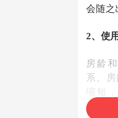
会随之
2、使
房龄
系。房
缩短
用，增