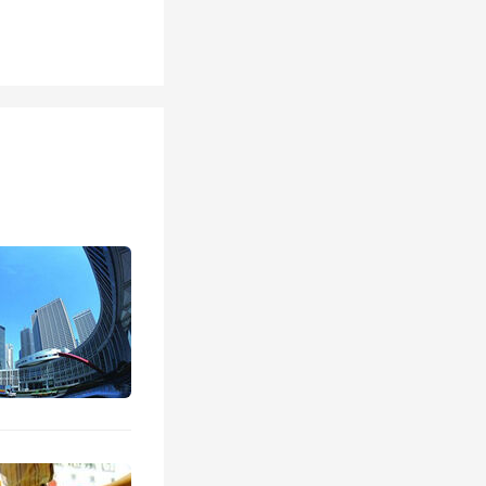
的房子，
看8年前
明显落伍
出。
龄在10
过5-7
要出售银