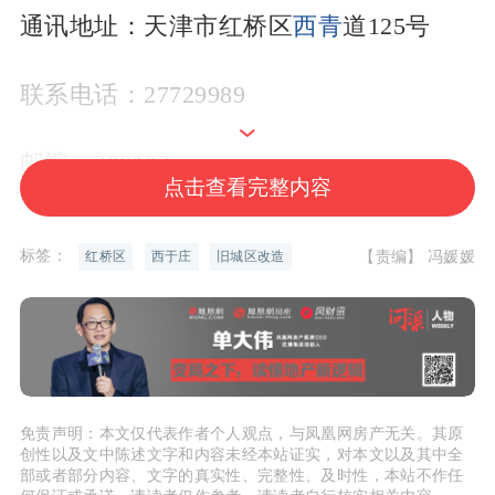
通讯地址：天津市红桥区
西青
道125号
联系电话：27729989
邮编：300122
点击查看完整内容
备注：最终总平面图以核发建设工程规划
标签：
【责编】 冯媛媛
红桥区
西于庄
旧城区改造
许可证附图为准。
根据公示——
一期居住类
总建筑面积
≤32184.95㎡，地
免责声明：本文仅代表作者个人观点，与凤凰网房产无关。其原
上建筑面积≤28204.95㎡，地上计容建筑
创性以及文中陈述文字和内容未经本站证实，对本文以及其中全
面积≤22075㎡，其中，住宅建筑面积≤215
部或者部分内容、文字的真实性、完整性、及时性，本站不作任