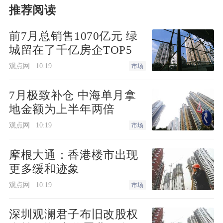
推荐阅读
前7月总销售1070亿元 绿
城留在了千亿房企TOP5
观点网
10:19
市场
7月极致补仓 中海单月拿
地金额为上半年两倍
观点网
10:19
市场
摩根大通：香港楼市出现
更多缓和迹象
观点网
10:19
市场
深圳观澜君子布旧改股权