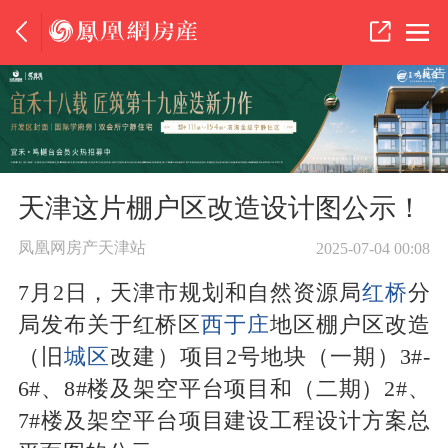
广告
天津这片棚户区改造设计图公示！
凤凰网房产天津站
2025-07-04 00:08
7月2日，天津市规划和自然资源局
红桥
分
局发布关于红桥区
西于庄
地区棚户区改造
（旧
城区
改建）项目2号地块（一期）3#-
6#、8#楼及架空平台项目和（二期）2#、
7#楼及架空平台项目建设工程设计方案总