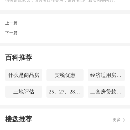
何保证或承诺，请读者仅作参考，请读者自行核实相关内容。
00㎡，商业建筑面积≤575㎡。
二期居住类总建筑面积≤29367.32㎡，地
上一篇:
上建筑面积≤22117.32㎡，地上计容建筑
下一篇:
面积≤16300㎡，其中，住宅建筑面积≤163
00㎡，商业建筑面积≤0㎡
百科推荐
一期配套设施将包括物业管理用房、业委
什么是商品房
契税优惠
经济适用房买卖合同
会办公室、活动室、安全用房、电商配送
点、社区文化活动站、社区卫生服务站、
土地评估
25、27、28小高层几楼最好
二套房贷款利率计算
邮政所、居民健身场地、组团绿地、10K
V公用变电站、换热站、电信设备间、有
线电视设备间、消防安防控制室、垃圾分
楼盘推荐
更多
类投放点、城市雕塑等内容。