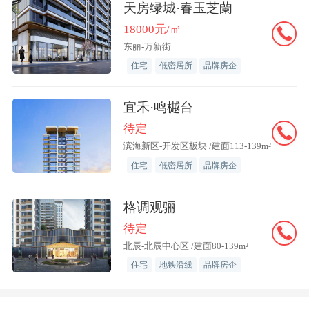
天房绿城·春玉芝蘭
二期配套设施将包括物业管理用房、业委
18000元/㎡
会办公室、活动室、安全用房、电商配送
东丽-万新街
住宅
低密居所
品牌房企
点、社区文化活动站、社区卫生服务站、
邮政所、居民健身场地、组团绿地、10K
宜禾·鸣樾台
V公用变电站、换热站、电信设备间、有
待定
线电视设备间、消防安防控制室、垃圾分
滨海新区-开发区板块 /建面113-139m²
类投放点、城市雕塑等内容。
住宅
低密居所
品牌房企
格调观骊
待定
北辰-北辰中心区 /建面80-139m²
住宅
地铁沿线
品牌房企