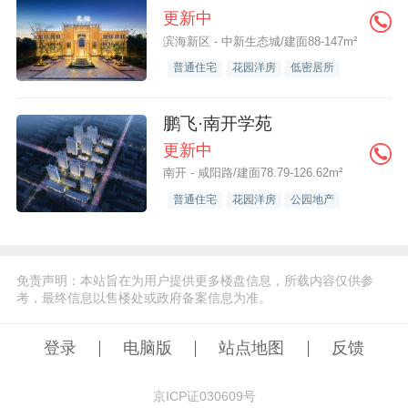
更新中
滨海新区 - 中新生态城/建面88-147m²
普通住宅
花园洋房
低密居所
鹏飞·南开学苑
更新中
南开 - 咸阳路/建面78.79-126.62m²
普通住宅
花园洋房
公园地产
免责声明：本站旨在为用户提供更多楼盘信息，所载内容仅供参
考，最终信息以售楼处或政府备案信息为准。
登录
电脑版
站点地图
反馈
京ICP证030609号