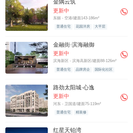
金隅云筑
更新中
东丽 - 空港/建面143-186m²
普通住宅
花园洋房
大平层
金融街·滨海融御
更新中
滨海新区 - 滨海高新区/建面88-126m²
普通住宅
品牌房企
国际化社区
路劲太阳城·心逸
更新中
河东 - 卫国道/建面75-119m²
普通住宅
精装修
红星天铂湾