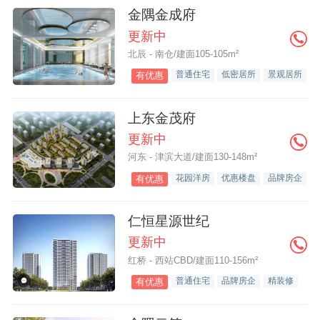
金隅金成府
更新中
北辰 - 南仓/建面105-105m²
普通住宅
低密居所
景观居所
有优惠
上东金茂府
更新中
河东 - 津滨大道/建面130-148m²
花园洋房
优惠楼盘
品牌房企
有优惠
仁恒星源世纪
更新中
红桥 - 西站CBD/建面110-156m²
普通住宅
品牌房企
精装修
有优惠