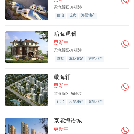
滨海新区-东疆港
住宅
现房
海景地产
贻海观澜
更新中
滨海新区-东疆港
别墅
车位充足
旅游地产
瞰海轩
更新中
滨海新区-东疆港
住宅
水景地产
海景地产
京能海语城
更新中