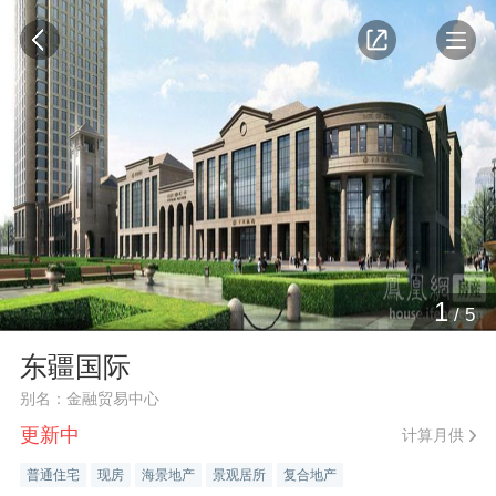
1
/
5
东疆国际
别名：金融贸易中心
更新中
计算月供
普通住宅
现房
海景地产
景观居所
复合地产