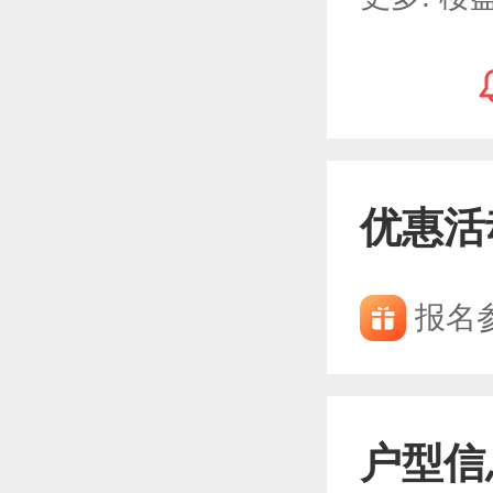
优惠活
报名
户型信