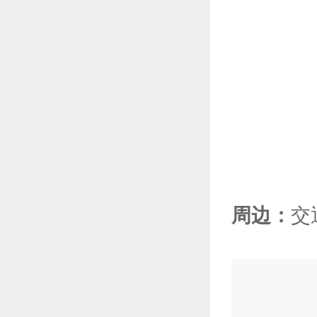
周边：
交