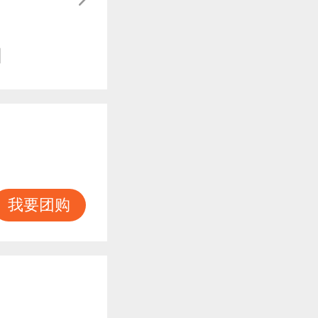
知
我要团购