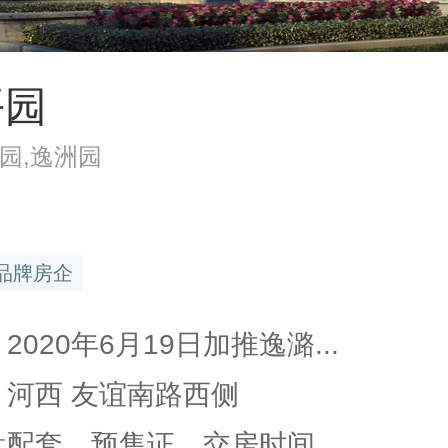
平园
园,逸洲园
品牌房企
2020年6月19日加推逸潞...
 河西 友谊南路西侧
楼盘配套、预售证、交房时间…