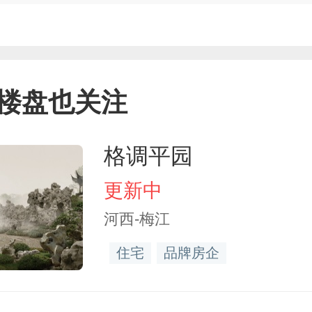
楼盘也关注
格调平园
更新中
河西-梅江
住宅
品牌房企