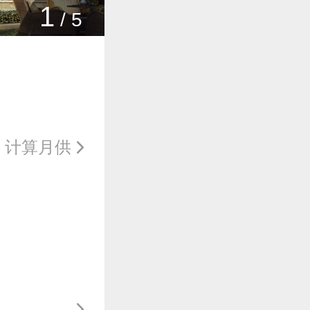
1
/
5
计算月供