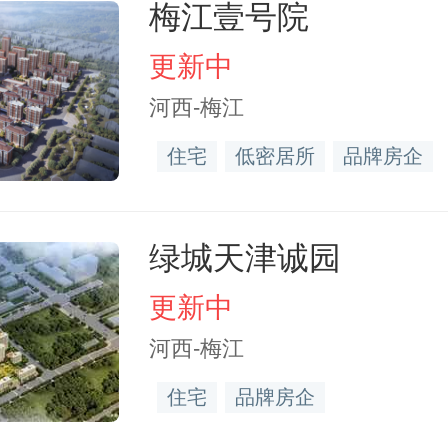
梅江壹号院
更新中
河西-梅江
住宅
低密居所
品牌房企
绿城天津诚园
更新中
河西-梅江
住宅
品牌房企