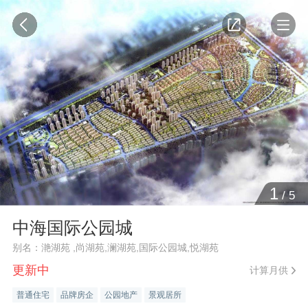
1
/
5
中海国际公园城
别名：滟湖苑 ,尚湖苑,澜湖苑,国际公园城,悦湖苑
更新中
计算月供
普通住宅
品牌房企
公园地产
景观居所