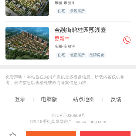
东丽-东丽湖
住宅
景观居所
金融街碧桂园熙湖臺
更新中
东丽-东丽湖
住宅
低密居所
品牌房企
免责声明：本站旨在为用户提供更多楼盘信息，所载内容仅供参
考，最终信息以售楼处或政府备案信息为准。
登录
电脑版
站点地图
反馈
京ICP证030609号
©️2019手机凤凰网房产 ihouse.ifeng.com