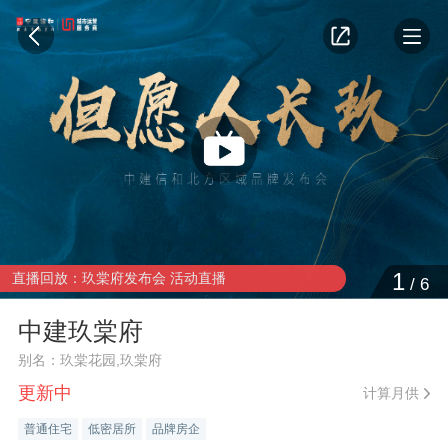
1
直播回放：玖棠府发布会 活动直播
/
6
中建玖棠府
别名：玖棠花园,玖棠府
更新中
计算月供
普通住宅
低密居所
品牌房企