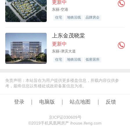
更新中
东丽-空港
住宅
地铁沿线
品牌房企
上东金茂晓棠
更新中
东丽-津滨大道
住宅
地铁沿线
低密居所
免责声明：本站旨在为用户提供更多楼盘信息，所载内容仅供参
考，最终信息以售楼处或政府备案信息为准。
登录
电脑版
站点地图
反馈
京ICP证030609号
©️2019手机凤凰网房产 ihouse.ifeng.com