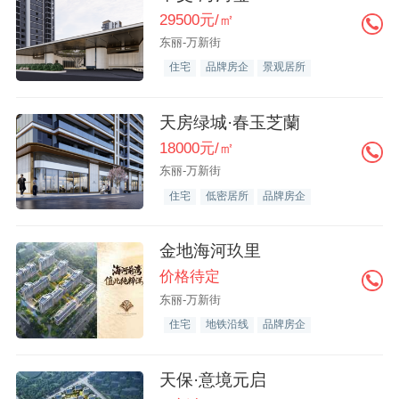
29500元/㎡
东丽-万新街
住宅
品牌房企
景观居所
天房绿城·春玉芝蘭
18000元/㎡
东丽-万新街
住宅
低密居所
品牌房企
金地海河玖里
价格待定
东丽-万新街
住宅
地铁沿线
品牌房企
天保·意境元启