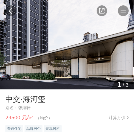
1
/
3
中交·海河玺
别名：馨海轩
29500 元/㎡
计算月供
（均价）
普通住宅
品牌房企
景观居所