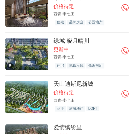
价格待定
西青-李七庄
住宅
品牌房企
公园地产
绿城·晓月晴川
更新中
西青-李七庄
住宅
地铁沿线
低密居所
天山迪斯尼新城
价格待定
西青-李七庄
商业
旅游地产
LOFT
爱情缤纷里