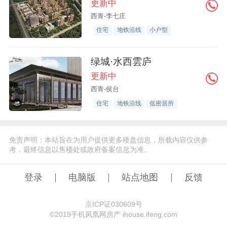
更新中
西青-李七庄
住宅
地铁沿线
小户型
绿城·水西雲庐
更新中
西青-侯台
住宅
地铁沿线
低密居所
免责声明：本站旨在为用户提供更多楼盘信息，所载内容仅供参
考，最终信息以售楼处或政府备案信息为准。
登录
电脑版
站点地图
反馈
京ICP证030609号
©️2019手机凤凰网房产 ihouse.ifeng.com