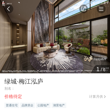
1
/
6
绿城·梅江泓庐
别名：
价格待定
计算月供
普通住宅
品牌房企
公园地产
湖景地产